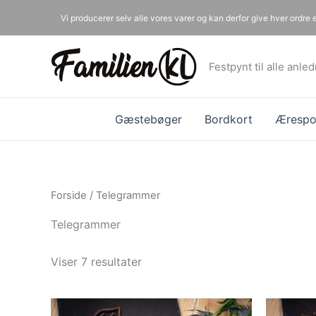
Gå
Vi producerer selv alle vores varer og kan derfor give hver ordre
til
indholdet
Festpynt til alle anle
Gæstebøger
Bordkort
Ærespor
Forside
/ Telegrammer
Telegrammer
Viser 7 resultater