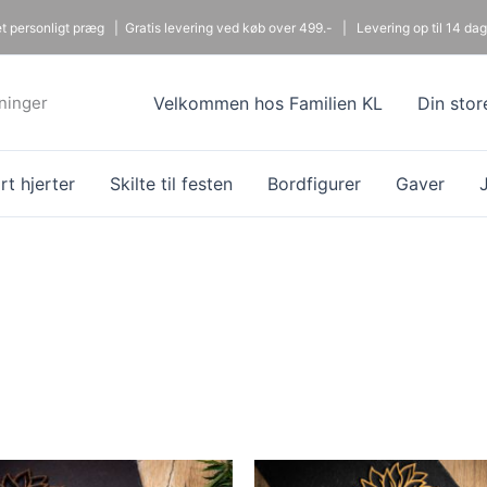
 et personligt præg |
Gratis levering ved køb over 499.- |
Levering op til 14 dag
dninger
Velkommen hos Familien KL
Din stor
t hjerter
Skilte til festen
Bordfigurer
Gaver