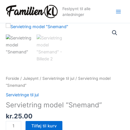
Gå
Festpynt til alle
til
anledninger
indholdet
Forside
/
Julepynt
/
Servietringe til jul
/ Servietring model
“Snemand”
Servietringe til jul
Servietring model “Snemand”
kr.
25.00
Servietring
Tilføj til kurv