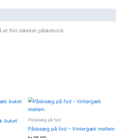
å et flot dækket påskebord.
Påskeæg på fod
k buket
Påskeæg på fod – Vintergæk mellem
kr.
35.00