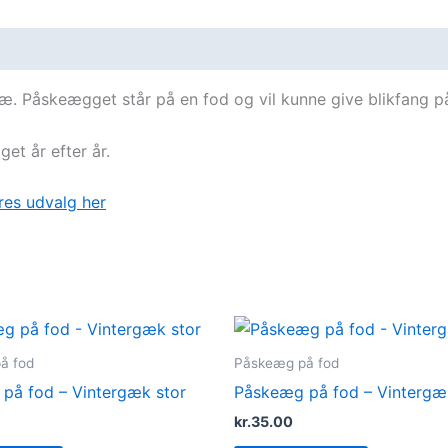
ræ. Påskeægget står på en fod og vil kunne give blikfang p
et år efter år.
res udvalg her
å fod
Påskeæg på fod
på fod – Vintergæk stor
Påskeæg på fod – Vintergæ
kr.
35.00