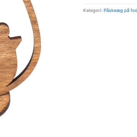
fod
Kategori:
Påskeæg på fo
-
Kylling
antal