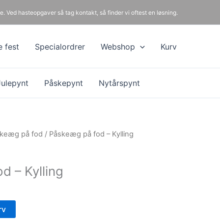
e. Ved hasteopgaver så tag kontakt, så finder vi oftest en løsning.
e fest
Specialordrer
Webshop
Kurv
Julepynt
Påskepynt
Nytårspynt
keæg på fod
/ Påskeæg på fod – Kylling
d – Kylling
rv