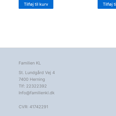
Tilføj til kurv
Tilføj t
Familien KL
St. Lundgård Vej 4
7400 Herning
Tlf: 22322392
Info@familienkl.dk
CVR: 41742291