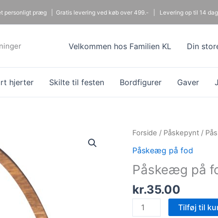
 et personligt præg |
Gratis levering ved køb over 499.- |
Levering op til 14 dag
dninger
Velkommen hos Familien KL
Din stor
t hjerter
Skilte til festen
Bordfigurer
Gaver
Forside
/
Påskepynt
/
Pås
Påskeæg på fod
Påskeæg på fo
kr.
35.00
Påskeæg
Tilføj til ku
på