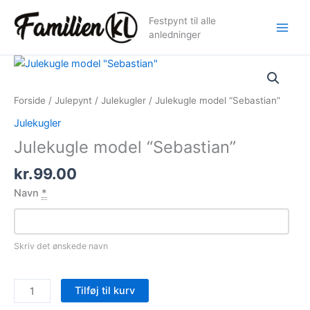
Gå
Festpynt til alle
til
anledninger
indholdet
Forside
/
Julepynt
/
Julekugler
/ Julekugle model “Sebastian”
Julekugler
Julekugle model “Sebastian”
kr.
99.00
Navn
*
Skriv det ønskede navn
Julekugle
Tilføj til kurv
model