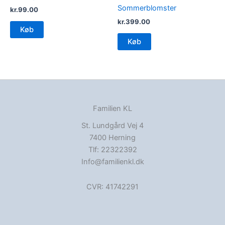
Sommerblomster
kr.
99.00
kr.
399.00
Køb
Køb
Familien KL
St. Lundgård Vej 4
7400 Herning
Tlf: 22322392
Info@familienkl.dk
CVR: 41742291