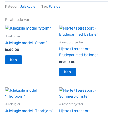
"Sebastian"
Kategori:
Julekugler
Tag:
Forside
antal
Relaterede varer
Julekugler
Æresport hjerter
Julekugle model “Storm”
Hjerte til æresport –
kr.
99.00
Brudepar med balloner
Køb
kr.
399.00
Køb
Julekugler
Æresport hjerter
Julekugle model “Thorbjørn”
Hjerte til æresport –