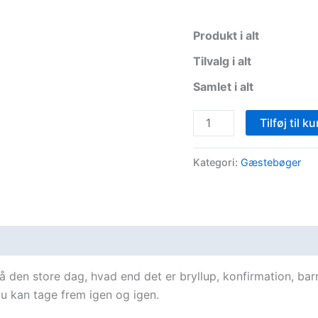
Produkt i alt
Tilvalg i alt
Samlet i alt
Gæstebog
Tilføj til ku
-
Træ
Kategori:
Gæstebøger
med
blade
antal
 på den store dag, hvad end det er bryllup, konfirmation, bar
u kan tage frem igen og igen.