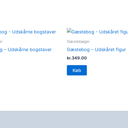
er
Gæstebøger
 – Udskårne bogstaver
Gæstebog – Udskåret figur
kr.
349.00
Køb