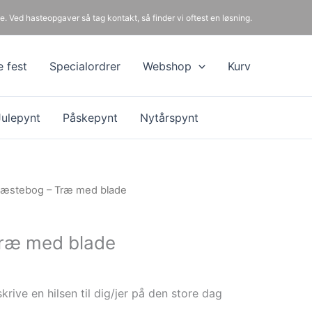
e. Ved hasteopgaver så tag kontakt, så finder vi oftest en løsning.
e fest
Specialordrer
Webshop
Kurv
Julepynt
Påskepynt
Nytårspynt
æstebog – Træ med blade
ræ med blade
krive en hilsen til dig/jer på den store dag