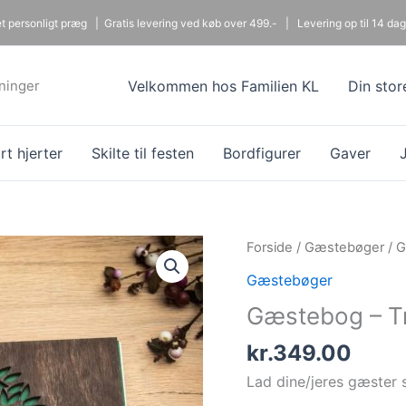
 et personligt præg |
Gratis levering ved køb over 499.- |
Levering op til 14 dag
dninger
Velkommen hos Familien KL
Din stor
t hjerter
Skilte til festen
Bordfigurer
Gaver
Forside
/
Gæstebøger
/ G
Gæstebøger
Gæstebog – T
kr.
349.00
Lad dine/jeres gæster s