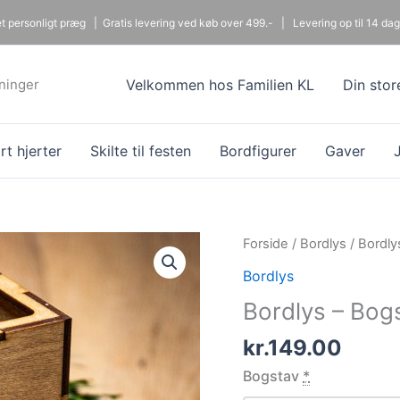
 et personligt præg |
Gratis levering ved køb over 499.- |
Levering op til 14 dag
dninger
Velkommen hos Familien KL
Din stor
t hjerter
Skilte til festen
Bordfigurer
Gaver
Forside
/
Bordlys
/ Bordly
Bordlys
Bordlys – Bog
kr.
149.00
Bogstav
*