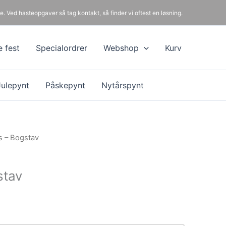
e. Ved hasteopgaver så tag kontakt, så finder vi oftest en løsning.
e fest
Specialordrer
Webshop
Kurv
Julepynt
Påskepynt
Nytårspynt
s – Bogstav
stav