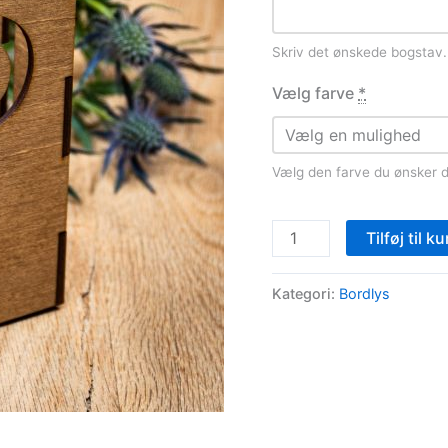
Skriv det ønskede bogstav.
Vælg farve
*
Vælg den farve du ønsker di
Bordlys
Tilføj til ku
-
Bogstav
Kategori:
Bordlys
antal