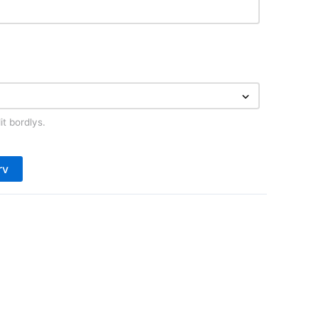
t bordlys.
rv