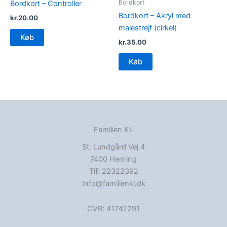
Bordkort
Bordkort – Controller
Bordkort – Akryl med
kr.
20.00
malestrejf (cirkel)
Køb
kr.
35.00
Køb
Familien KL
St. Lundgård Vej 4
7400 Herning
Tlf: 22322392
Info@familienkl.dk
CVR: 41742291