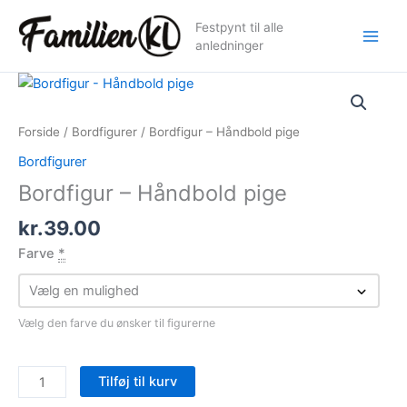
Gå
Festpynt til alle
til
anledninger
indholdet
Forside
/
Bordfigurer
/ Bordfigur – Håndbold pige
Bordfigurer
Bordfigur – Håndbold pige
kr.
39.00
Farve
*
Vælg den farve du ønsker til figurerne
Bordfigur
Tilføj til kurv
-