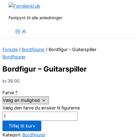
Gå
til
Festpynt til alle anledninger
indholdet
Forside
/
Bordfigurer
/ Bordfigur – Guitarspiller
Bordfigurer
Bordfigur – Guitarspiller
kr.
39.00
Farve
*
Vælg den farve du ønsker til figurerne
Bordfigur
-
Tilføj til kurv
Guitarspiller
Kategori:
Bordfigurer